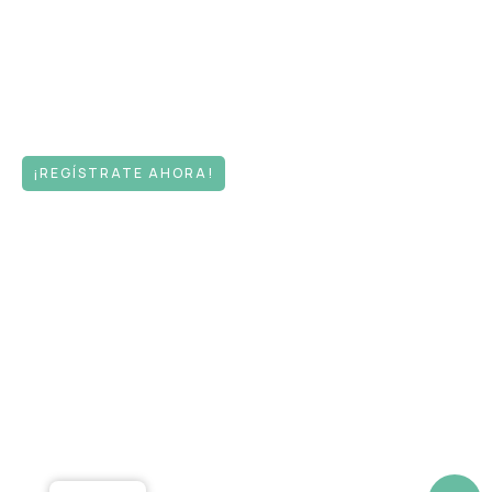
¡REGÍSTRATE AHORA!
Días
Horas
Min
Seg